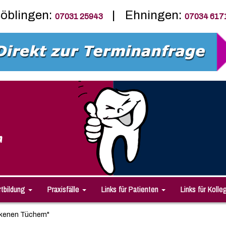
öblingen:
| Ehningen:
07031 25943
07034 617
n
rtbildung
Praxisfälle
Links für Patienten
Links für Kolle
rckenen Tüchern"