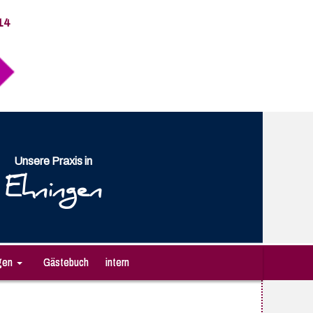
14
Unsere Praxis in
Ehningen
gen
Gästebuch
intern