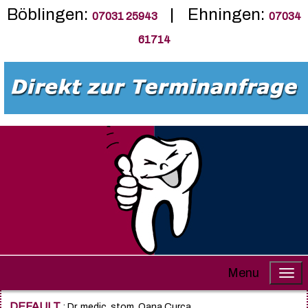
Böblingen:
| Ehningen:
07031 25943
07034
61714
Menu
DEFAULT
: Dr. medic. stom. Oana Curca