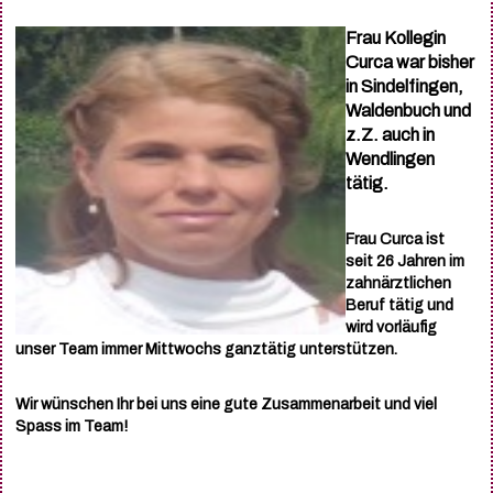
Frau Kollegin
Curca war bisher
in Sindelfingen,
Waldenbuch und
z.Z. auch in
Wendlingen
tätig.
Frau Curca ist
seit 26 Jahren im
zahnärztlichen
Beruf tätig und
wird vorläufig
unser Team immer Mittwochs ganztätig unterstützen.
Wir wünschen Ihr bei uns eine gute Zusammenarbeit und viel
Spass im Team!