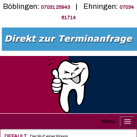
Böblingen:
| Ehningen:
07031 25943
07034
61714
Menu
DEFAULT
: Der Ruf einer Praxis......