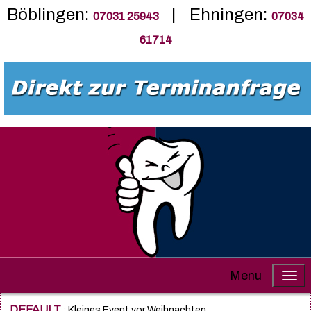
Böblingen:
| Ehningen:
07031 25943
07034
61714
Menu
DEFAULT
: Kleines Event vor Weihnachten......