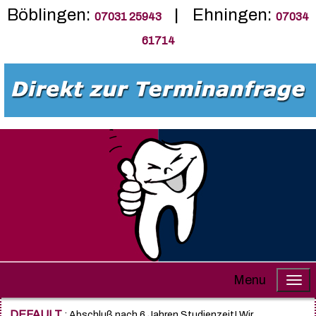
Böblingen:
| Ehningen:
07031 25943
07034
61714
Menu
DEFAULT
: Abschluß nach 6 Jahren Studienzeit! Wir