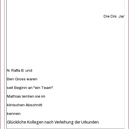
Die Drs. Jan 
N. Raffa B. und
Ben Gross waren
seit Beginn an "ein Team".
Mathias lernten sie im
klinischen Abschnitt
kennen.
Glückliche Kollegen nach Verleihung der Urkunden.