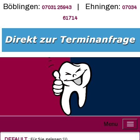
Böblingen:
| Ehningen:
07031 25943
07034
61714
Menu
DEFAULT
: Für Sie gelesen:)))