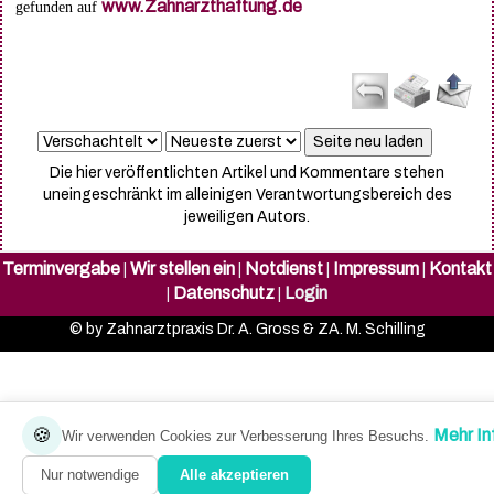
www.Zahnarzthaftung.de
gefunden auf
Die hier veröffentlichten Artikel und Kommentare stehen
uneingeschränkt im alleinigen Verantwortungsbereich des
jeweiligen Autors.
Terminvergabe
Wir stellen ein
Notdienst
Impressum
Kontakt
|
|
|
|
Datenschutz
Login
|
|
© by Zahnarztpraxis Dr. A. Gross & ZA. M. Schilling
🍪
Mehr In
Wir verwenden Cookies zur Verbesserung Ihres Besuchs.
Nur notwendige
Alle akzeptieren