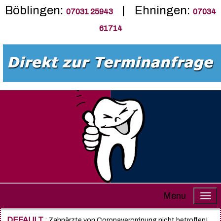
Böblingen:
| Ehningen:
07031 25943
07034
61714
Menu
DEFAULT
: Zahnärzte von Coronaverordnung nicht betroffen!