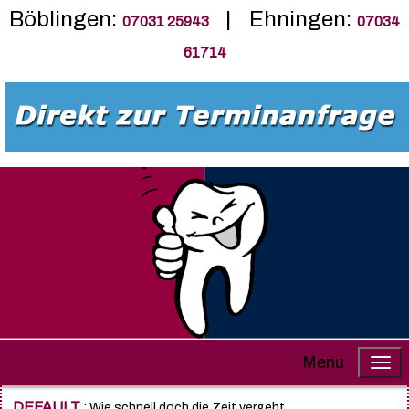
Böblingen:
| Ehningen:
07031 25943
07034
61714
Menu
DEFAULT
: Wie schnell doch die Zeit vergeht.....