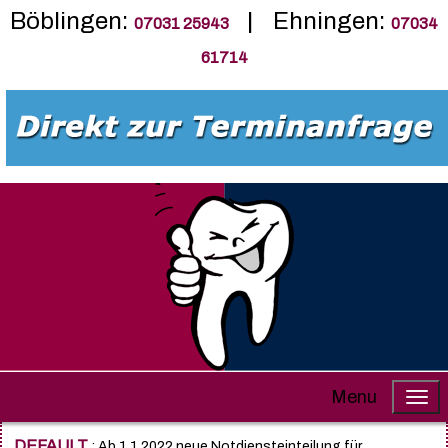
Böblingen:
| Ehningen:
07031 25943
07034
61714
Menu
DEFAULT
: Ab 1.1.2022 neue Notdiensteinteilung für