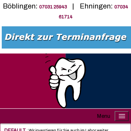
Böblingen:
| Ehningen:
07031 25943
07034
61714
Menu
DEFAULT
: Wir investieren für Sie auch im Labor weiter.....