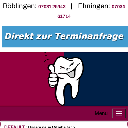
Böblingen:
| Ehningen:
07031 25943
07034
61714
Menu
DEFAULT
: Unsere neue Mitarbeiterin....