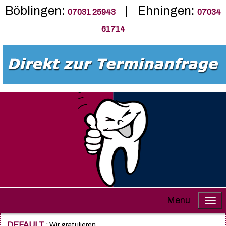
Böblingen:
| Ehningen:
07031 25943
07034
61714
Menu
DEFAULT
: Wir gratulieren ......