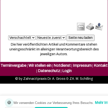
Die hier veröffentlichten Artikel und Kommentare stehen
uneingeschränkt im alleinigen Verantwortungsbereich des
jeweiligen Autors.
Terminvergabe
Wir stellen ein
Notdienst
Impressum
Kontakt
|
|
|
|
Datenschutz
Login
|
|
© by Zahnarztpraxis Dr. A. Gross & ZA. M. Schilling
🍪
Mehr In
Wir verwenden Cookies zur Verbesserung Ihres Besuchs.