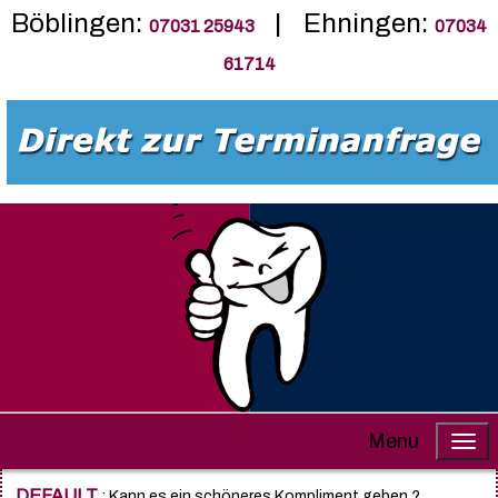
Böblingen:
| Ehningen:
07031 25943
07034
61714
Menu
DEFAULT
: Kann es ein schöneres Kompliment geben ?