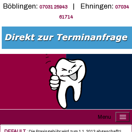
Böblingen:
| Ehningen:
07031 25943
07034
61714
Menu
DEFAULT
: Die Praxisgebühr wird zum 1.1. 2013 abgeschafft!