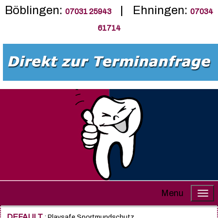
Böblingen:
| Ehningen:
07031 25943
07034
61714
Menu
DEFAULT
: Playsafe Sportmundschutz