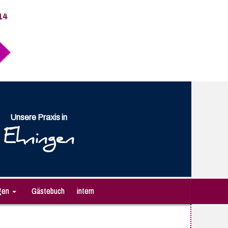
14
Unsere Praxis in
Ehningen
gen
Gästebuch
intern