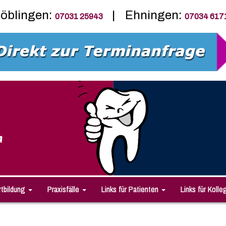
öblingen:
| Ehningen:
07031 25943
07034 617
n
rtbildung
Praxisfälle
Links für Patienten
Links für Kolle