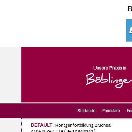
B
Unsere Praxis in
Böblinge
Startseite
Formulare
Fo
DEFAULT
: Röntgenfortbildung Bruchsal
27.04.2024 11:14
( 940 x gelesen )