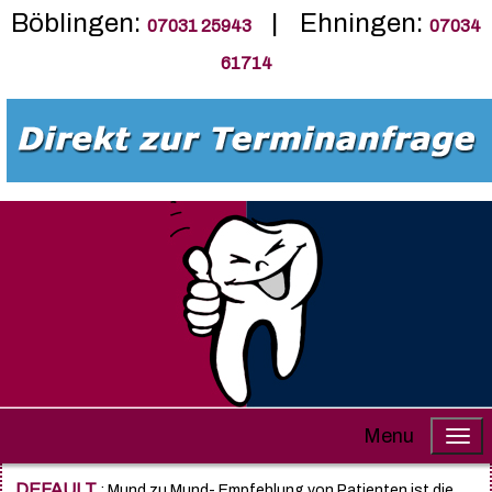
Böblingen:
| Ehningen:
07031 25943
07034
61714
Menu
DEFAULT
: Mund zu Mund- Empfehlung von Patienten ist die