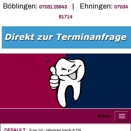
Böblingen:
| Ehningen:
07031 25943
07034
61714
Menu
DEFAULT
: Zum 10-Jährigen nach STR