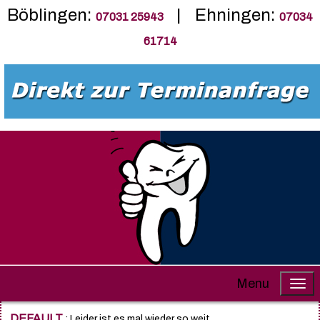
Böblingen:
| Ehningen:
07031 25943
07034
61714
Menu
DEFAULT
: Leider ist es mal wieder so weit......